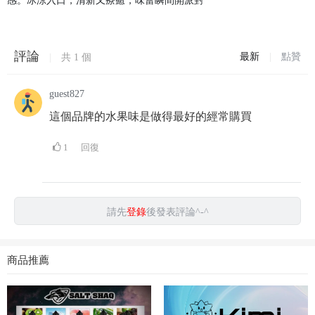
感。冰涼入口，清新又療癒，味蕾瞬間開派對
評論
最新
|
點贊
|
共
1
個
guest827
這個品牌的水果味是做得最好的經常購買
1
回復
請先
登錄
後發表評論^-^
商品推薦