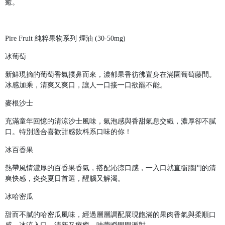
癒。
Pire Fruit 純粹果物系列 煙油 (30-50mg)
冰葡萄
新鮮現摘的葡萄香氣撲鼻而來，濃郁果香彷彿置身在滿園葡萄藤間。
冰感加乘，清爽又爽口，讓人一口接一口欲罷不能。
麥根沙士
充滿童年回憶的清涼沙士風味，氣泡感與香甜氣息交織，濃厚卻不膩
口。特別適合喜歡甜感飲料系口味的你！
冰百香果
熱帶風情濃厚的百香果香氣，搭配沁涼口感，一入口就直衝腦門的清
爽快感，炎炎夏日首選，醒腦又解渴。
冰哈密瓜
甜而不膩的哈密瓜風味，經過層層調配展現飽滿的果肉香氣與柔順口