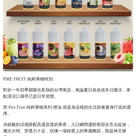
PIRE FRUIT 純粹果物特別:
對於一年四季都陽光炙熱的台灣來說，無論夏日炎炎或冬日微涼，來
點清涼口感早已是日常習慣。
而 Pire Fruit 純粹果物系列 煙油 就是為這樣的生活節奏量身打造的選
擇。
冰鎮般的涼感搭配高還原度的果香，入口瞬間濃郁香甜在舌尖綻放，
層次分明、穿透力十足，彷彿一場味蕾上的華麗舞蹈，既提神又療