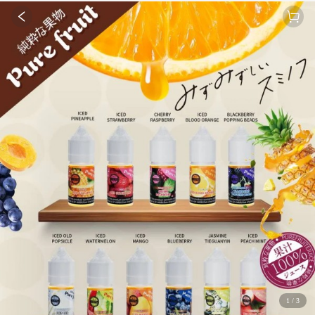
1
/
3