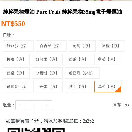
純粹果物煙油 Pure Fruit 純粹果物35mg電子煙煙油
NT$
550
口味：
綠豆沙【涼】
百香果【涼】
葡萄【涼】
冰棍【涼】
柳橙【涼】
紅蘋果【涼】
西瓜【涼】
藍莓【涼】
芭樂【涼】
水蜜桃【涼】
哈密瓜【缺貨】
鐵觀音【涼】
芒果【涼】
沙士【涼】
草莓【涼】
數量：
庫存：
93
如需購買電子煙，請添加客服LINE：
2s2p2