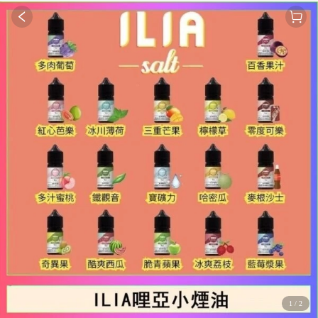
1
/
2