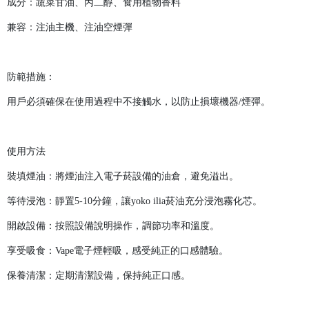
成分：蔬菜甘油、丙二醇、食用植物香料
兼容：注油主機、注油空煙彈
防範措施：
用戶必須確保在使用過程中不接觸水，以防止損壞機器/煙彈。
使用方法
裝填煙油：將煙油注入電子菸設備的油倉，避免溢出。
等待浸泡：靜置5-10分鐘，讓yoko ilia菸油充分浸泡霧化芯。
開啟設備：按照設備說明操作，調節功率和溫度。
享受吸食：Vape電子煙輕吸，感受純正的口感體驗。
保養清潔：定期清潔設備，保持純正口感。