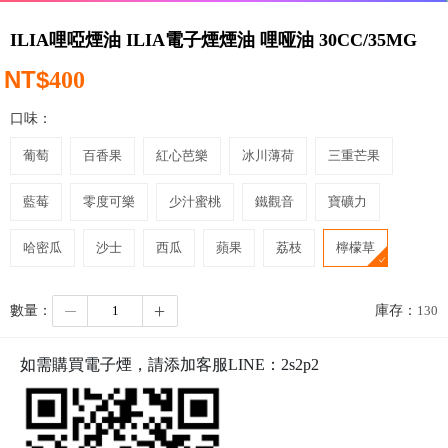
ILIA哩啞煙油 ILIA電子煙煙油 哩哑油 30CC/35MG
NT$
400
口味：
葡萄
百香果
紅心芭樂
冰川薄荷
三重芒果
藍莓
零度可樂
少汁蜜桃
鐵觀音
寶礦力
哈密瓜
沙士
西瓜
蘋果
荔枝
檸檬草
數量：
庫存：
130
如需購買電子煙，請添加客服LINE：
2s2p2