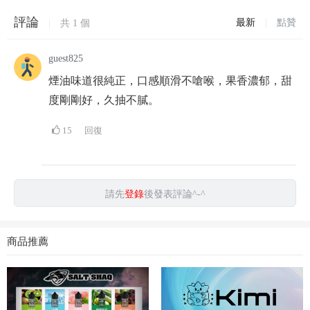
評論
最新
|
點贊
|
共
1
個
guest825
煙油味道很純正，口感順滑不嗆喉，果香濃郁，甜
度剛剛好，久抽不膩。
15
回復
請先
登錄
後發表評論^-^
商品推薦