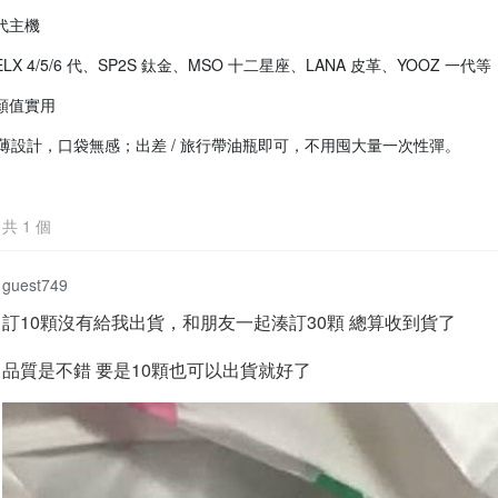
代主機
LX 4/5/6 代、SP2S 鈦金、MSO 十二星座、LANA 皮革、YOOZ 一
顏值實用
輕薄設計，口袋無感；出差 / 旅行帶油瓶即可，不用囤大量一次性彈。
共
1
個
guest749
訂10顆沒有給我出貨，和朋友一起湊訂30顆 總算收到貨了
品質是不錯 要是10顆也可以出貨就好了