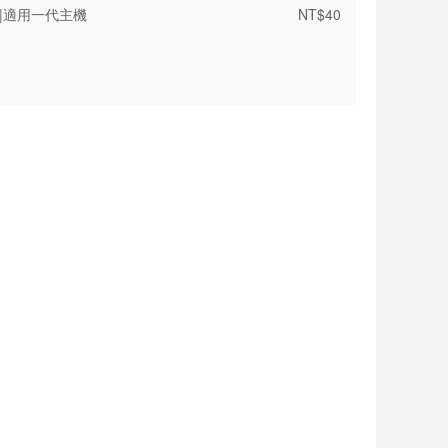
油|適用一代主機
NT$
40