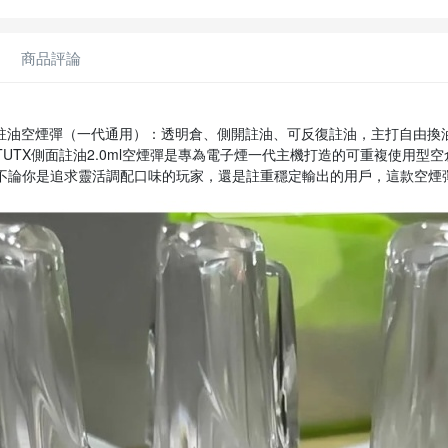
商品評論
側面註油空煙彈（一代通用）：透明倉、側開註油、可反復註油，主打自由
TUTX側面註油2.0ml空煙彈是專為電子煙一代主機打造的可重複使用
不論你是追求靈活調配口味的玩家，還是註重穩定輸出的用戶，這款空煙