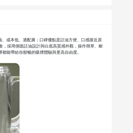
換油、成本低、適配廣；口碑優點是註油方便、口感接近原
型空倉，採用側面註油設計與白底高質感外觀，操作簡單、耐
彈都能帶給你順暢的吸煙體驗與更高自由度。