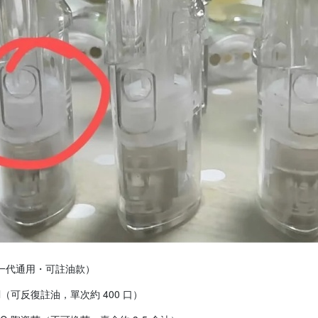
一代通用・可註油款）
ml（可反復註油，單次約 400 口）