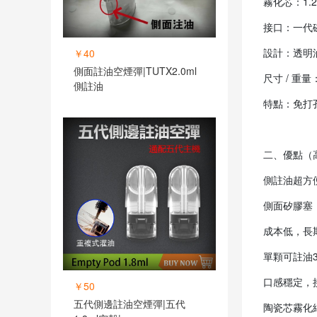
霧化芯：1.
接口：一代磁吸
設計：透明
￥40
側面註油空煙彈|TUTX2.0ml
尺寸 / 重量
側註油
特點：免打
二、優點（
側註油超方
側面矽膠塞，
成本低，長
單顆可註油3
口感穩定，
￥50
五代側邊註油空煙彈|五代
陶瓷芯霧化