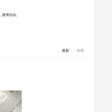
代等，換彈自由。
最新
|
點贊