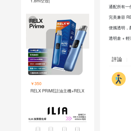
1.8ml空殼|
通配所有一
完美兼容 RE
便攜透明，
透明倉 + 
評論
|
￥350
RELX PRIME註油主機+RELX