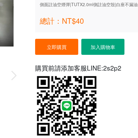
側面註油空煙彈|TUTX2.0ml側註油空殼|白座不漏
總計：NT$
40
立即購買
加入購物車
購買前請添加客服LINE:
2s2p2