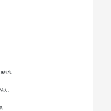
避免幹燒。
戶友好。
彈。