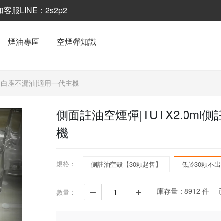
LINE：2s2p2
煙油專區
空煙彈知識
空殼|白座不漏油|適用一代主機
側面註油空煙彈|TUTX2.0ml
機
規格：
側註油空殼【30顆起售】
低於30顆不
庫存量：
8912
件
數量：