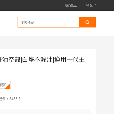
購物車
登陸
/
側註油空殼|白座不漏油|適用一代主
出貨喲
已售：
5488
件