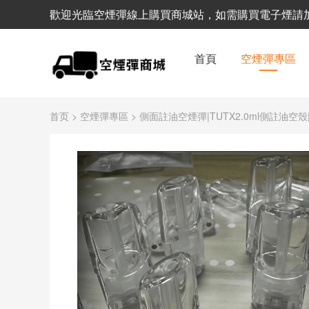
歡迎光臨空煙彈線上購買商城站，如需購買電子煙請加客服
首頁
空煙彈專區
首页
>
空煙彈專區
> 側面註油空煙彈|TUTX2.0ml側註油