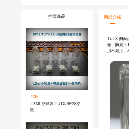
推薦商品
商品介紹
TUTX 
廠、防漏油
用不漏油。
￥36
1.3ML空煙彈|TUTX/SP2S空
殼