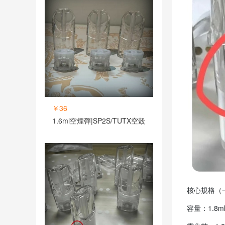
￥36
1.6ml空煙彈|SP2S/TUTX空殼
核心規格（
容量：1.8