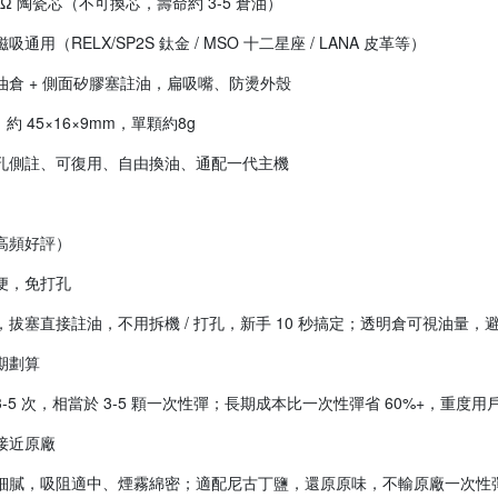
2Ω 陶瓷芯（不可換芯，壽命約 3-5 倉油）
通用（RELX/SP2S 鈦金 / MSO 十二星座 / LANA 皮革等）
油倉 + 側面矽膠塞註油，扁吸嘴、防燙外殼
：約 45×16×9mm，單顆約8g
孔側註、可復用、自由換油、通配一代主機
高頻好評）
便，免打孔
拔塞直接註油，不用拆機 / 打孔，新手 10 秒搞定；透明倉可視油量，
期劃算
-5 次，相當於 3-5 顆一次性彈；長期成本比一次性彈省 60%+，重度用
接近原廠
細膩，吸阻適中、煙霧綿密；適配尼古丁鹽，還原原味，不輸原廠一次性